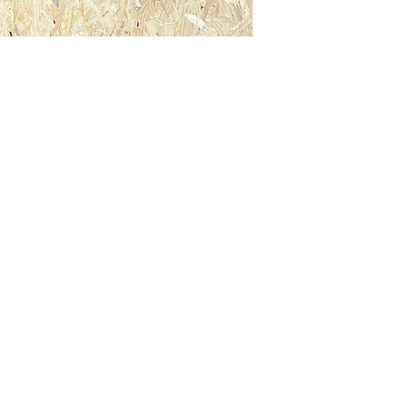
Top
ive
boriú-SC