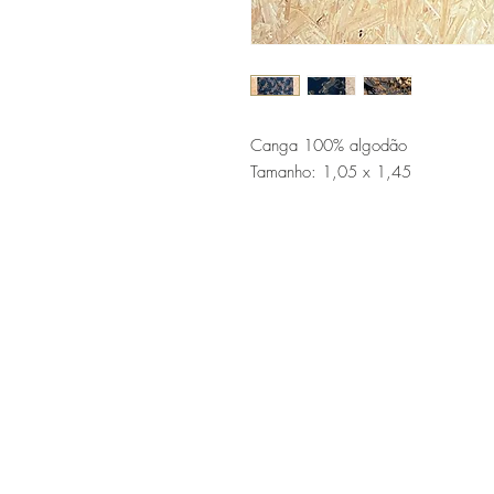
Canga 100% algodão
Tamanho: 1,05 x 1,45
Manuela C Demonti / Made Collect
Rua 10, 391 Sala 5 / Balneário Cam